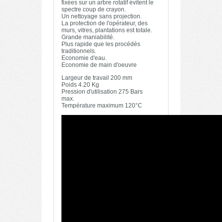
fixées sur un arbre rotatif évitent le
spectre coup de crayon.
Un nettoyage sans projection.
La protection de l'opérateur, des
murs, vitres, plantations est totale.
Grande maniabilité.
Plus rapide que les procédés
traditionnels.
Economie d'eau.
Economie de main d'oeuvre
Largeur de travail 200 mm
Poids 4.20 Kg
Pression d'utilisation 275 Bars
max.
Température maximum 120°C